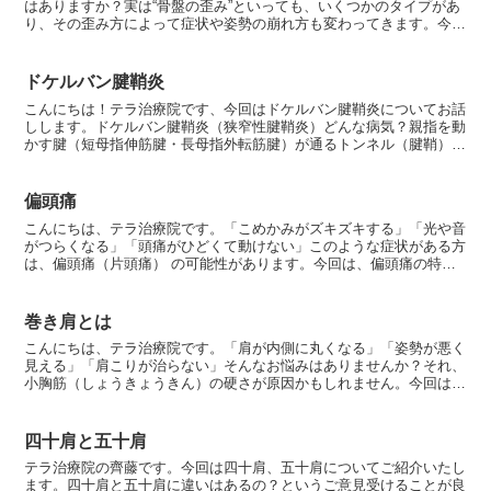
はありますか？実は“骨盤の歪み”といっても、いくつかのタイプがあ
て・自律神経を整える:規則正しい生活、十分な睡眠、適度な運動な
り、その歪み方によって症状や姿勢の崩れ方も変わってきます。今回
どを心がけましょう。 ・痛み日記をつける:天気、気圧、体調の変化
は、骨盤の歪みの主な種類と、それぞれの特徴・原因につ...
を記録し、自分なりのパターンを把握しましょう。 ・頭痛薬:痛みが
始まったり始まりそうと感じたら早めに服用しましょう。 ・耳を温め
る:耳の後ろの「完骨」という耳の後ろの出っ張った骨の1㎝下にある
ドケルバン腱鞘炎
凹んだ部分にあるツボです、このツボを温めることで、内耳の血行が
こんにちは！テラ治療院です、今回はドケルバン腱鞘炎についてお話
良くなり、頭痛が緩和されることがあります。・休息:症状が出てい
しします。ドケルバン腱鞘炎（狭窄性腱鞘炎）どんな病気？親指を動
るときは、無理をせずに体を休めましょう。是非こちらを参考までに
かす腱（短母指伸筋腱・長母指外転筋腱）が通るトンネル（腱鞘）が
行ってみてください。ただ、一刻も早く頭痛を何とかしたい！そんな
炎症で狭くなり、腱がスムーズに動かなくなる状態。特に手...
時は是非テラ治療院へとご相談ください。頭痛の原因や対策、施術を
行う必要性の有無を含めて対応いたしますので気軽にご相談下さい
偏頭痛
ね。頭痛の状態によって対応も変わってくるので中々判断が難しい事
が多いです、ご自身の判断だけじゃなく身体の痛みの専門家に是非お
こんにちは、テラ治療院です。「こめかみがズキズキする」「光や音
任せください。それでは、皆様くれぐれもこの季節の頭痛に気を付け
がつらくなる」「頭痛がひどくて動けない」このような症状がある方
ていきましょう。
は、偏頭痛（片頭痛） の可能性があります。今回は、偏頭痛の特徴
や原因、対処法について解説します。■ 偏頭痛とは？偏頭...
巻き肩とは
こんにちは、テラ治療院です。「肩が内側に丸くなる」「姿勢が悪く
見える」「肩こりが治らない」そんなお悩みはありませんか？それ、
小胸筋（しょうきょうきん）の硬さが原因かもしれません。今回は、
巻き肩と小胸筋の関係についてわかりやすく解説します。■...
四十肩と五十肩
テラ治療院の齊藤です。今回は四十肩、五十肩についてご紹介いたし
ます。四十肩と五十肩に違いはあるの？というご意見受けることが良