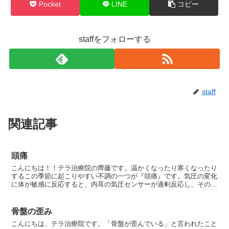
Pocket
LINE
コピー
staffをフォローする
staff
関連記事
頭痛
こんにちは！！テラ治療院の齊藤です。温かくなったり寒くなったり
するこの季節に起こりやすい不調の一つが『頭痛』です。気圧の変化
に体が敏感に反応すると、内耳の気圧センサーが過剰反応し、その情
報が脳に伝わり、自律神経のバランスが乱れます。このバランスの乱
れこそが頭痛やその他の不調を引き起こすと考えられています。 こう
いった事が原因で頭痛を抱える方が多くなる時期です、実際にここ数
骨盤の歪み
日、頭痛を感じる方々が多くいらっしゃいます。このような頭痛には
こんにちは、テラ治療院です。「骨盤が歪んでいる」と言われたこと
とにかく日ごろからの予防、対策が大切です！日常で出来る予防とし