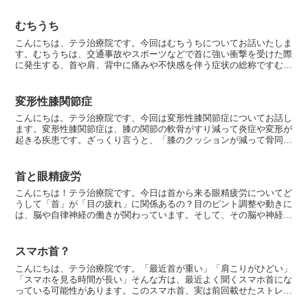
は、巻き肩の原因と改善方法をわかりやすく解説します。...
むちうち
こんにちは、テラ治療院です。今回はむちうちについてお話いたしま
す。むちうちは、交通事故やスポーツなどで首に強い衝撃を受けた際
に発生する、首や肩、背中に痛みや不快感を伴う症状の総称ですむち
うちの主な分類と特徴むちうちは、障害される部位や症状の...
変形性膝関節症
こんにちは。テラ治療院です、今回は変形性膝関節症についてお話し
ます。変形性膝関節症は、膝の関節の軟骨がすり減って炎症や変形が
起きる疾患です。ざっくり言うと、「膝のクッションが減って骨同士
がこすれ、痛みや動きにくさが出る状態」です。1. 原因...
首と眼精疲労
こんにちは！テラ治療院です。今日は首から来る眼精疲労についてど
うして「首」が「目の疲れ」に関係あるの？目のピント調整や動きに
は、脳や自律神経の働きが関わっています。そして、その脳や神経に
血液を送っているのが、首の後ろの筋肉や血管です。つまり...
スマホ首？
こんにちは、テラ治療院です。「最近首が重い」「肩こりがひどい」
「スマホを見る時間が長い」そんな方は、最近よく聞くスマホ首にな
っている可能性があります。このスマホ首、実は前回載せたストレー
トネックと同じ状態なんです。今回は、自分で簡単にできる...