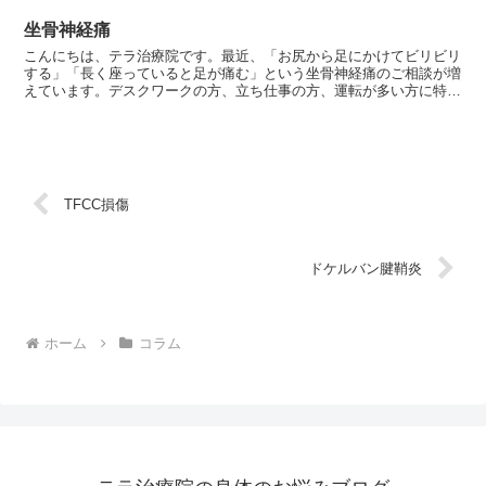
坐骨神経痛
こんにちは、テラ治療院です。最近、「お尻から足にかけてビリビリ
する」「長く座っていると足が痛む」という坐骨神経痛のご相談が増
えています。デスクワークの方、立ち仕事の方、運転が多い方に特に
多い症状です。実はこの坐骨神経痛、原因の大半が“姿勢の...
TFCC損傷
ドケルバン腱鞘炎
ホーム
コラム