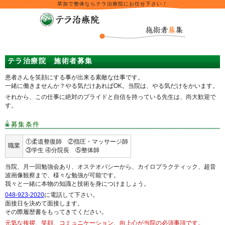
草加で整体ならテラ治療院にお任せ下さい！
テラ治療院 施術者募集
患者さんを笑顔にする事が出来る素敵な仕事です。
一緒に働きませんか？やる気だけあればOK。当院は、やる気だけをかいます。
それから、この仕事に絶対のプライドと自信を持っている先生は、尚大歓迎で
す。
募集条件
①柔道整復師 ②指圧・マッサージ師
職業
③学生 ④分院長 ⑤整体師
当院、月一回勉強会あり、オステオパシーから、カイロプラクティック、超音
波画像観察まで、様々な勉強が可能です。
我々と一緒に本物の知識と技術を身につけましょう。
048-923-2020
に電話して下さい。
面接日を決めて面接します。
その際履歴書をもってきてください。
元気な挨拶、笑顔、コミュニケーション、向上心が当院の必須事項です。